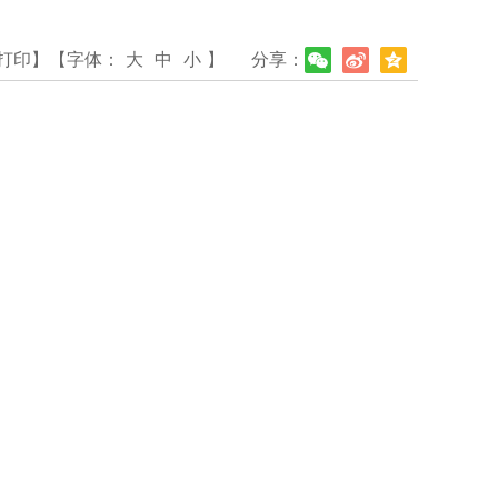
打印】
【字体：
大
中
小
】
分享：